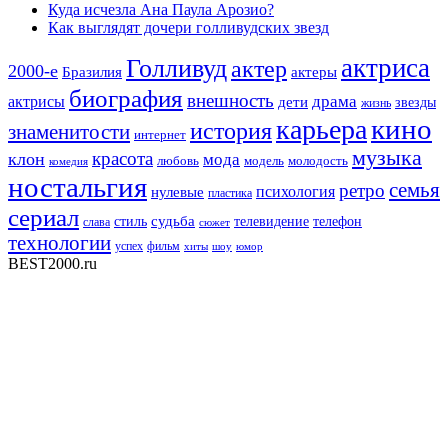
Куда исчезла Ана Паула Арозио?
Как выглядят дочери голливудских звезд
актриса
Голливуд
актер
2000-е
Бразилия
актеры
биография
внешность
драма
актрисы
дети
звезды
жизнь
кино
карьера
история
знаменитости
интернет
музыка
красота
клон
мода
любовь
модель
молодость
комедия
ностальгия
семья
ретро
нулевые
психология
пластика
сериал
судьба
стиль
телевидение
телефон
слава
сюжет
технологии
успех
фильм
хиты
шоу
юмор
BEST2000.ru