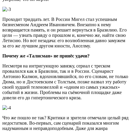
Проходит тридцать лет. В России Мигел стал успешным
бизнесменом Андреем Ивановичем. Внезапно к нему
возвращается память, и он решает вернуться в Бразилию. Его
цели — узнать правду о прошлом и, конечно же, найти свою
Летисию. Но вот незадача: его возлюбленная давно замужем
за его же лучшим другом юности, Анселму.
Почему же «Талисман» не принёс удачи?
Несмотря на интригующую завязку, сериал с треском
провалился как в Бразилии, так и в России. Сценарист
Антонио Калмон, вдохновлявшийся, по его словам, не только
Дюма, но и Достоевским с Толстым, позже назвал эту работу
своей худшей теленовеллой и «одним из самых ужасных»
событий в жизни. Проблемы на съёмочной площадке даже
довели его до гипертонического криза.
Что же пошло не так? Критики и зрители отмечали целый ряд
недостатков. Во-первых, сам сценарий показался многим
надуманным и неправдоподобным. Даже для жанра