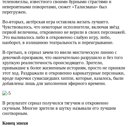
теленовеллы, известного своими бурными страстями и
невероятными поворотами, сюжет «Талисмана» был
перегружен.
Во-вторых, актёрская игра оставляла желать лучшего.
Чувствовалось, что некоторые исполнители, включая звёзд
первой величины, откровенно не верили в своих персонажей.
Это выливалось либо в откровенно слабую игру, либо,
наоборот, в излишнюю театральность и переигрывание.
В-третьих, в сериал зачем-то ввели мистическую линию с
девочкой-призраком, что окончательно разрушило и без того
хрупкую реалистичность происходящего. Зрители,
привыкшие к более жизненным историям, просто не приняли
этот ход. Раздражали и откровенно карикатурные персонажи,
вроде парочки сумасшедших хиппи, которые, казалось, были
добавлены лишь для заполнения эфирного времени.
В результате сериал получился тягучим и откровенно
скучным. Многие зрители в шутку называли его лучшим
снотворным.
Конец эпохи