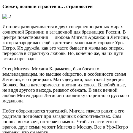
Сюжет, полный страстей и… странностей
История разворачивается в двух совершенно разных мирах —
солнечной Бразилии и загадочной для бразильцев России. В
центре повествования — любовь Мигеля Арканхо и Летисии,
которая зародилась ещё в детстве в маленьком городке Уро-
Негро. Их дружба, как это часто бывает в мыльных операх,
переросла в страстную любовь. Но, конечно же, на их пути
встали преграды.
Отец Мигеля, Михаил Карамазов, был богатым
землевладельцем, но высшее общество, в особенности семья
Летисии, его презирало. Мать девушки, властная Лукреция
Боржес, была категорически против их союза. Влюблённые,
не видя другого выхода, решают сбежать. В знак вечной
любви Мигел дарит Летисии половинку старинного русского
медальона.
Побег оборачивается трагедией. Мигела тяжело ранят, а его
родители погибают при загадочных обстоятельствах. Сам
юноша выживает, но теряет память. Чтобы спасти его от
врагов, друг семьи увозит Мигеля в Москву. Все в Уро-Негро
уверены, что он мёртв.