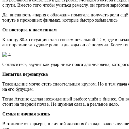
с пути. Вместо того чтобы учиться ремеслу, он тратил заработ
Да, внешность «парня с обложки» помогала получать роли ещё 
тонуть в проходных фильмах, которые быстро забывались.
От восторга к насмешкам
К концу 80-х ситуация стала совсем печальной. Там, где в на
антипремию за худшие роли, а дважды он её получил. Более тог
Согласитесь, звучит как удар ниже пояса для человека, которо
Попытка перезапуска
Телевидение могло стать спасательным кругом. Но и там удача
на его будущем.
Тогда Аткинс сделал неожиданный выбор: ушёл в бизнес. Он вл
стоит на твёрдой почве. Не шумная слава, а реальное дело.
Семья и личная жизнь
В отличие от карьеры, в личной жизни всё складывалось лучше
лет.