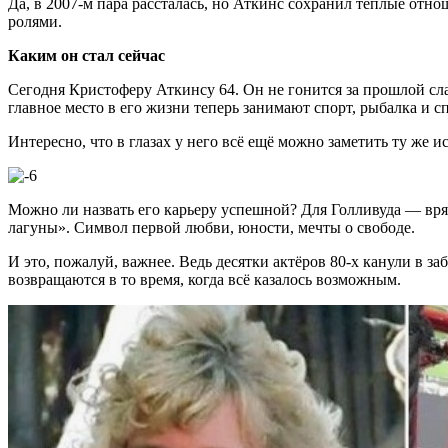
Да, в 2007-м пара рассталась, но Аткинс сохранил тёплые отно
ролями.
Каким он стал сейчас
Сегодня Кристоферу Аткинсу 64. Он не гонится за прошлой сла
главное место в его жизни теперь занимают спорт, рыбалка и с
Интересно, что в глазах у него всё ещё можно заметить ту же и
Можно ли назвать его карьеру успешной? Для Голливуда — вряд л
лагуны». Символ первой любви, юности, мечты о свободе.
И это, пожалуй, важнее. Ведь десятки актёров 80-х канули в 
возвращаются в то время, когда всё казалось возможным.