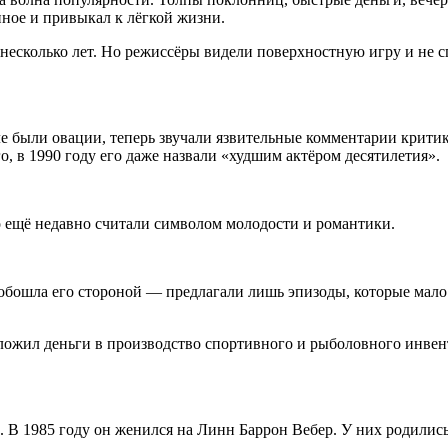
анное и привыкал к лёгкой жизни.
несколько лет. Но режиссёры видели поверхностную игру и не с
чале были овации, теперь звучали язвительные комментарии кри
о, в 1990 году его даже назвали «худшим актёром десятилетия».
го ещё недавно считали символом молодости и романтики.
 обошла его стороной — предлагали лишь эпизоды, которые мало 
ожил деньги в производство спортивного и рыболовного инвента
. В 1985 году он женился на Линн Баррон Вебер. У них родилис