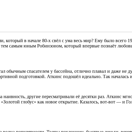
, который в начале 80-х свёл с ума весь мир? Ему было всего 1
ся тем самым юным Робинзоном, который впервые познаёт любовь
тал обычным спасателем у бассейна, отлично плавал и даже не д
ортивной подготовкой. Аткинс подошёл идеально. Так началась и
а наивность, другие пересматривали её десятки раз. Аткинс мгн
Золотой глобус» как новое открытие. Казалось, вот-вот — и Гол
ла волна популярности. Толпы поклонниц, быстрые деньги, вече