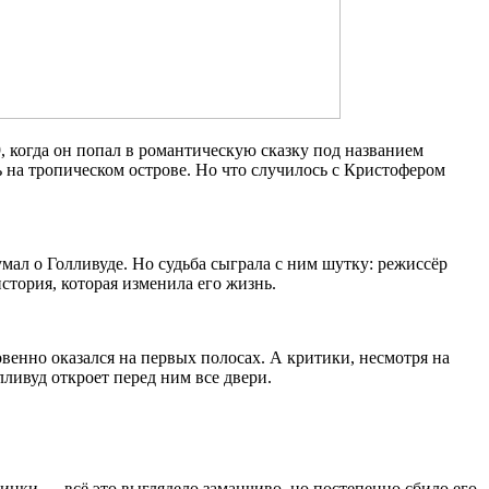
9, когда он попал в романтическую сказку под названием
 на тропическом острове. Но что случилось с Кристофером
умал о Голливуде. Но судьба сыграла с ним шутку: режиссёр
стория, которая изменила его жизнь.
овенно оказался на первых полосах. А критики, несмотря на
ливуд откроет перед ним все двери.
ринки — всё это выглядело заманчиво, но постепенно сбило его