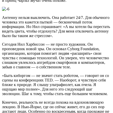
и принц Чарльз звучат очень похоже.
Антенну нельзя выключить. Она работает 24/7. Для обычного
человека это кажется пыткой — бесконечный поток
информации. Но Нил спрашивает: «А вы хотели бы перестать
видеть цвета, чтобы отдохнуть? Для меня отключить антенну
было бы таким же стрессом».
Сегодня Нил Харбиссон — не просто художник. Он
проповедник новой эры. Он основал Cyborg Foundation,
организацию, которая помогает людям «расширять» свои
чувства с помощью технологий. Он уверен, что человечество
слишком увлеклось апгрейдом смартфонов и компьютеров,
забыв о главном — о собственном теле.
«Быть киборгом — не значит стать роботом, — говорит он со
сцены на конференциях TED. — Наоборот, я чувствую себя
ближе к природе. Я слышу ультрафиолет, как пчела. Я
ощущаю мир полнее». Для него это следующий шаг
эволюции. Шаг к тому, чтобы стать еще большим человеком.
Конечно, реальность не всегда похожа на вдохновляющую
лекцию. В Нью-Йорке, где он сейчас живет, его до сих пор
достают люди. Особенно по воскресеньям, когда прохожие не