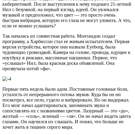
кибернетикой. После выступления к нему подошел 21-летний
Нил с безумной, на первый взгляд, идеей. Он увлекался
музыкой и предположил, что цвет — это просто очень
быстрая вибрация, которую его глаза не могут уловить. А что,
если ее можно услышать?
Так началась их совместная работа. Монтандон создал
программу, а Харбиссон стал ее живым испытателем. Первая
версия устройства, которое они назвали Eyeborg, была
чудовищно громоздкой. Камера на голове, провода, идущие к
ноутбуку в рюкзаке, массивные наушники. Первое, что
«услышал» Нил, была красная доска объявлений. Она
прозвучала нотой «фа».
Первые пять недель были адом. Постоянные головные боли,
усталость от непрерывного потока звуков. Куда бы он ни
посмотрел, все пело, гудело и вибрировало. Но он выдержал.
Его мозг начал адаптироваться, запоминать звуки и
сопоставлять их с названиями цветов. Лазурный — это «до»,
желтый — «соль», зеленый — «ля». Он не начал видеть цвета
глазами. Он научился их слышать. И понял, что больше не
хочет жить в тишине серого мира.