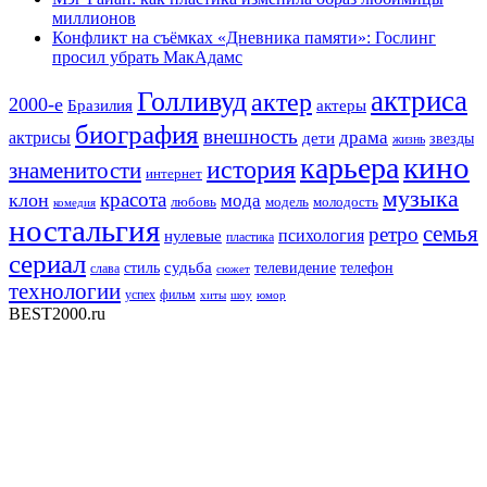
миллионов
Конфликт на съёмках «Дневника памяти»: Гослинг
просил убрать МакАдамс
актриса
Голливуд
актер
2000-е
Бразилия
актеры
биография
внешность
драма
актрисы
дети
звезды
жизнь
кино
карьера
история
знаменитости
интернет
музыка
красота
клон
мода
любовь
модель
молодость
комедия
ностальгия
семья
ретро
нулевые
психология
пластика
сериал
судьба
стиль
телевидение
телефон
слава
сюжет
технологии
успех
фильм
хиты
шоу
юмор
BEST2000.ru