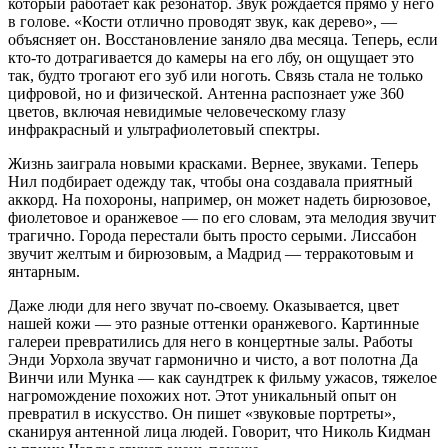
который работает как резонатор. Звук рождается прямо у него
в голове. «Кости отлично проводят звук, как дерево», —
объясняет он. Восстановление заняло два месяца. Теперь, если
кто-то дотрагивается до камеры на его лбу, он ощущает это
так, будто трогают его зуб или ноготь. Связь стала не только
цифровой, но и физической. Антенна распознает уже 360
цветов, включая невидимые человеческому глазу
инфракрасный и ультрафиолетовый спектры.
Жизнь заиграла новыми красками. Вернее, звуками. Теперь
Нил подбирает одежду так, чтобы она создавала приятный
аккорд. На похороны, например, он может надеть бирюзовое,
фиолетовое и оранжевое — по его словам, эта мелодия звучит
трагично. Города перестали быть просто серыми. Лиссабон
звучит желтым и бирюзовым, а Мадрид — терракотовым и
янтарным.
Даже люди для него звучат по-своему. Оказывается, цвет
нашей кожи — это разные оттенки оранжевого. Картинные
галереи превратились для него в концертные залы. Работы
Энди Уорхола звучат гармонично и чисто, а вот полотна Да
Винчи или Мунка — как саундтрек к фильму ужасов, тяжелое
нагромождение похожих нот. Этот уникальный опыт он
превратил в искусство. Он пишет «звуковые портреты»,
сканируя антенной лица людей. Говорит, что Николь Кидман