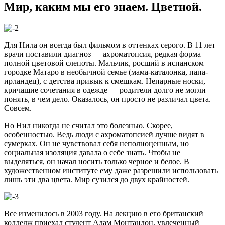
Мир, каким мы его знаем. Цветной.
Для Нила он всегда был фильмом в оттенках серого. В 11 лет
врачи поставили диагноз — ахроматопсия, редкая форма
полной цветовой слепоты. Мальчик, росший в испанском
городке Матаро в необычной семье (мама-каталонка, папа-
ирландец), с детства привык к смешкам. Непарные носки,
кричащие сочетания в одежде — родители долго не могли
понять, в чем дело. Оказалось, он просто не различал цвета.
Совсем.
Но Нил никогда не считал это болезнью. Скорее,
особенностью. Ведь люди с ахроматопсией лучше видят в
сумерках. Он не чувствовал себя неполноценным, но
социальная изоляция давала о себе знать. Чтобы не
выделяться, он начал носить только черное и белое. В
художественном институте ему даже разрешили использовать
лишь эти два цвета. Мир сузился до двух крайностей.
Все изменилось в 2003 году. На лекцию в его британский
колледж приехал студент Адам Монтандон, увлеченный