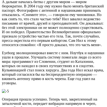
А дальше началась битва с другим миром — миром
бюрократии. В 2004 году ему нужно было менять британский
паспорт. Фотографию с антенной и наушниками принимать
отказались. «Снимите это», — говорили ему чиновники. Но
как снять то, что стало частью тебя? Нил завалил ведомство
письмами от врачей, друзей и преподавателей. Он доказывал:
без этой электроники он не может полноценно существовать.
И он победил. Правительство Великобритании официально
признало устройство частью его тела. Так, почти случайно,
пресса окрестила его первым киборгом. Сам Нил к этому
относится спокойно: «Я просто доказал, что это часть меня».
Eyeborg эволюционировал вместе с ним. Ноутбук и наушники
ушли в прошлое. Улучшать систему помогали люди со всего
мира: программист из Словении, студент из Каталонии,
которых он находил в своих путешествиях и в соцсетях.
Кульминацией стал поиск хирурга. Два года Нил искал врача,
который согласился бы на беспрецедентную операцию —
вживить антенну прямо в кость черепа. Еще год ушел на
уговоры.
Операция прошла успешно. Теперь чип, закрепленный на
затылочной кости, передает вибрации напрямую в череп,