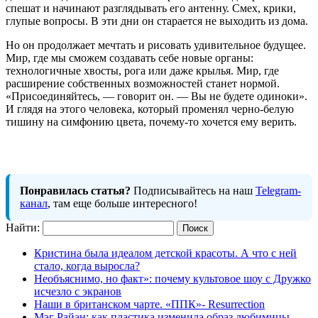
спешат и начинают разглядывать его антенну. Смех, крики,
глупые вопросы. В эти дни он старается не выходить из дома.
Но он продолжает мечтать и рисовать удивительное будущее.
Мир, где мы сможем создавать себе новые органы:
технологичные хвосты, рога или даже крылья. Мир, где
расширение собственных возможностей станет нормой.
«Присоединяйтесь, — говорит он. — Вы не будете одиноки».
И глядя на этого человека, который променял черно-белую
тишину на симфонию цвета, почему-то хочется ему верить.
Понравилась статья?
Подписывайтесь на наш
Telegram-
канал
, там еще больше интересного!
Найти:
Кристина была идеалом детской красоты. А что с ней
стало, когда выросла?
Необъяснимо, но факт»: почему культовое шоу с Дружко
исчезло с экранов
Наши в британском чарте. «ППК»- Resurrection
Мэг Райан: как пластика изменила образ любимицы