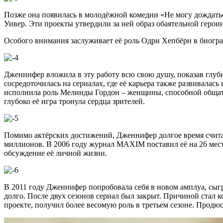
Позже она появилась в молодёжной комедии «Не могу дождаться
Уивер. Эти проекты утвердили за ней образ обаятельной героин
Особого внимания заслуживает её роль Одри Хепбёрн в биогр
Дженнифер вложила в эту работу всю свою душу, показав глуби
сосредоточилась на сериалах, где её карьера также развивала
исполнила роль Мелинды Гордон – женщины, способной общатьс
глубоко её игра тронула сердца зрителей.
Помимо актёрских достижений, Дженнифер долгое время счита
миллионов. В 2006 году журнал MAXIM поставил её на 26 мес
обсуждение её личной жизни.
В 2011 году Дженнифер попробовала себя в новом амплуа, сыгр
долго. После двух сезонов сериал был закрыт. Причиной стал
проекте, получил более весомую роль в третьем сезоне. Продю