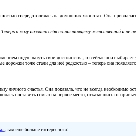
лностью сосредоточилась на домашних хлопотах. Она призналась
. Теперь я могу назвать себя по-настоящему женственной и не п
умением подчеркнуть свои достоинства, то сейчас она выбирае
ые дорожки тоже стали для неё редкостью – теперь она появляе
у личного счастья. Она показала, что не всегда необходимо ост
шилась поставить семью на первое место, отказавшись от привы
нал
, там еще больше интересного!