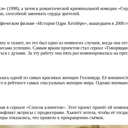
» (1998), а затем в романтической криминальной комедии «Серд
и, способной завоевать сердца зрителей.
афическом фильме «История Одри Хепбёрн», вышедшем в 2000 г
ну и талант, но это был один из немногих случаев, когда она о
сь весьма успешно. Самым ярким проектом стал сериал «Говоряща
я с духами. За эту работу она пять раз номинировалась на пре
лась одной из самых красивых женщин Голливуда. Её внешность
то в рейтинге самых сексуальных женщин мира. Однако внимани
ав в сериале «Список клиентов». Этот проект принёс ей номина
 конфликт актрисы с продюсерами. Хьюитт хотела, чтобы её тог
серы отказались, что привело к прекращению съёмок.