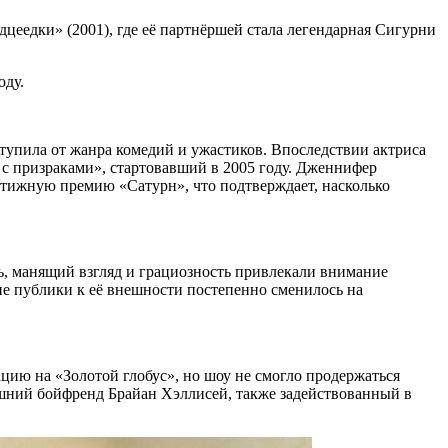
цеедки» (2001), где её партнёршей стала легендарная Сигурни
оду.
тступила от жанра комедий и ужастиков. Впоследствии актриса
я с призраками», стартовавший в 2005 году. Дженнифер
стижную премию «Сатурн», что подтверждает, насколько
, манящий взгляд и грациозность привлекали внимание
е публики к её внешности постепенно сменилось на
цию на «Золотой глобус», но шоу не смогло продержаться
дашний бойфренд Брайан Хэллисей, также задействованный в