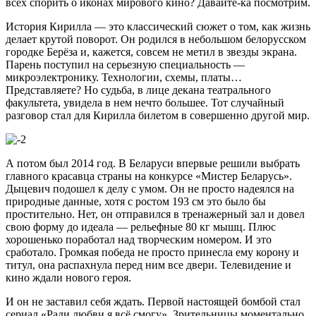
всех спорить о иконах мирового кино? Давайте-ка посмотрим.
История Кирилла — это классический сюжет о том, как жизнь
делает крутой поворот. Он родился в небольшом белорусском
городке Берёза и, кажется, совсем не метил в звезды экрана.
Парень поступил на серьезную специальность —
микроэлектронику. Технологии, схемы, платы…
Представляете? Но судьба, в лице декана театрального
факультета, увидела в нем нечто большее. Тот случайный
разговор стал для Кирилла билетом в совершенно другой мир.
А потом был 2014 год. В Беларуси впервые решили выбрать
главного красавца страны на конкурсе «Мистер Беларусь».
Дыцевич подошел к делу с умом. Он не просто надеялся на
природные данные, хотя с ростом 193 см это было бы
простительно. Нет, он отправился в тренажерный зал и довел
свою форму до идеала — рельефные 80 кг мышц. Плюс
хорошенько поработал над творческим номером. И это
сработало. Громкая победа не просто принесла ему корону и
титул, она распахнула перед ним все двери. Телевидение и
кино ждали нового героя.
И он не заставил себя ждать. Первой настоящей бомбой стал
сериал «Ради любви я всё смогу». Зрительницы моментально