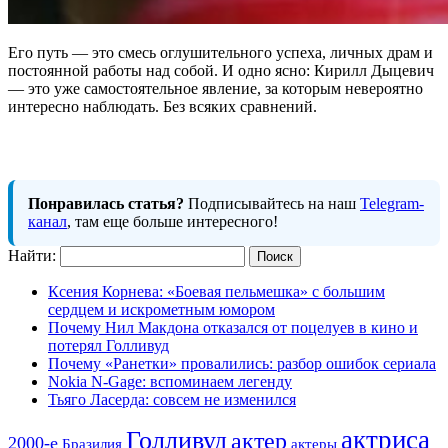
Его путь — это смесь оглушительного успеха, личных драм и
постоянной работы над собой. И одно ясно: Кирилл Дыцевич
— это уже самостоятельное явление, за которым невероятно
интересно наблюдать. Без всяких сравнений.
Понравилась статья?
Подписывайтесь на наш
Telegram-
канал
, там еще больше интересного!
Найти:
Ксения Корнева: «Боевая пельмешка» с большим
сердцем и искрометным юмором
Почему Нил Макдона отказался от поцелуев в кино и
потерял Голливуд
Почему «Ранетки» провалились: разбор ошибок сериала
Nokia N-Gage: вспоминаем легенду
Тьяго Ласерда: совсем не изменился
актриса
Голливуд
актер
2000-е
Бразилия
актеры