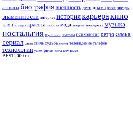
биография
внешность
драма
актрисы
дети
звезды
жизнь
кино
карьера
история
знаменитости
интернет
музыка
красота
клон
мода
любовь
модель
молодость
комедия
ностальгия
семья
ретро
нулевые
психология
пластика
сериал
судьба
стиль
телевидение
телефон
слава
сюжет
технологии
успех
фильм
хиты
шоу
юмор
BEST2000.ru