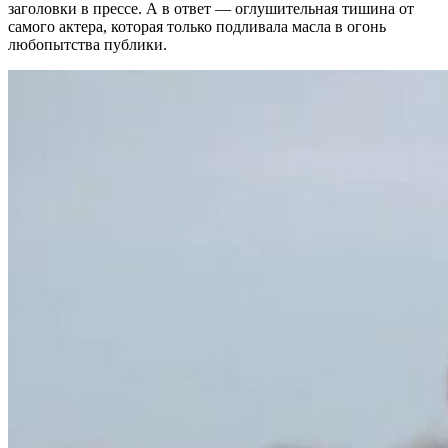
заголовки в прессе. А в ответ — оглушительная тишина от
самого актера, которая только подливала масла в огонь
любопытства публики.